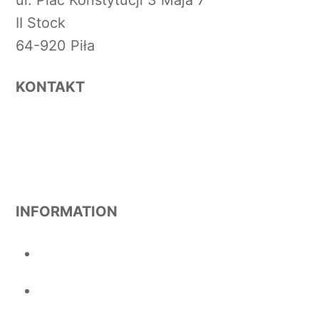
ul. Plac Konstytucji 3 Maja 7
II Stock
64-920 Piła
KONTAKT
Email-Adresse anzeigen
Telefonnummer anzeigen
INFORMATION
Impressum
Cookies und Datenschutz