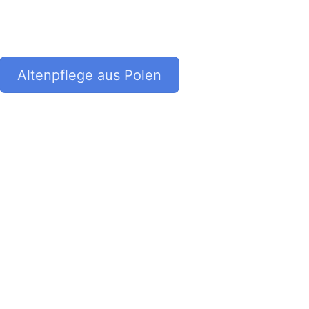
Altenpflege aus Polen
Wenn Sie nach Altenpflege aus Polen
suchen, dann ist Bonumo
Pflegevermittlung die richtige Firma
für Ihre Bedürfnisse. Lernen Sie
unser reichhaltiges Angebot kennen.